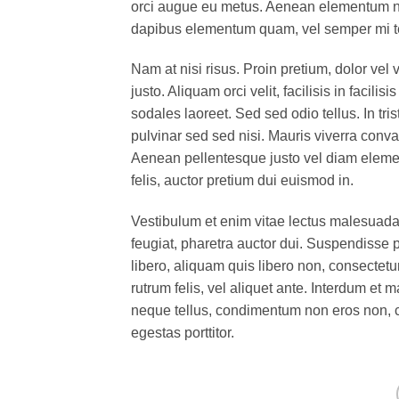
orci augue eu metus. Aenean elementum nisi
dapibus elementum quam, vel semper mi 
Nam at nisi risus. Proin pretium, dolor vel v
justo. Aliquam orci velit, facilisis in facil
sodales laoreet. Sed sed odio tellus. In tri
pulvinar sed sed nisi. Mauris viverra conval
Aenean pellentesque justo vel diam elemen
felis, auctor pretium dui euismod in.
Vestibulum et enim vitae lectus malesuada 
feugiat, pharetra auctor dui. Suspendisse 
libero, aliquam quis libero non, consectet
rutrum felis, vel aliquet ante. Interdum e
neque tellus, condimentum non eros non, c
egestas porttitor.