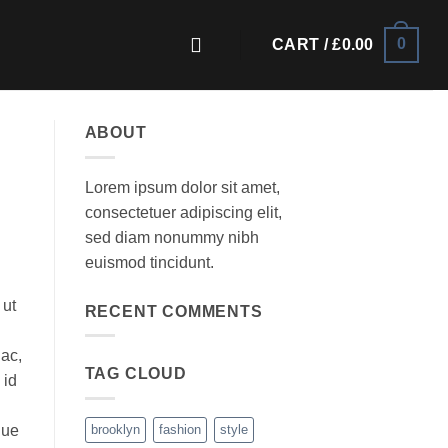
0
CART /
£
0.00
ABOUT
Lorem ipsum dolor sit amet,
consectetuer adipiscing elit,
sed diam nonummy nibh
euismod tincidunt.
 ut
RECENT COMMENTS
 ac,
TAG CLOUD
 id
que
brooklyn
fashion
style