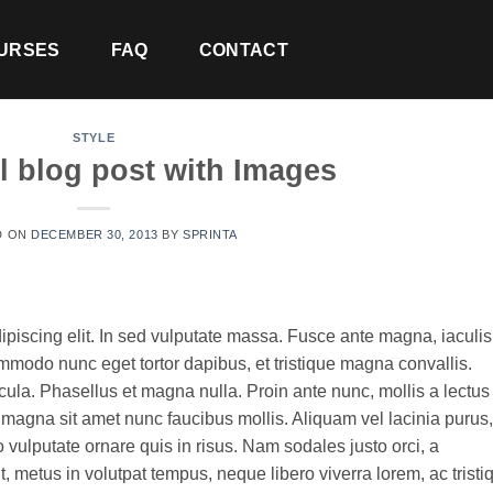
URSES
FAQ
CONTACT
STYLE
l blog post with Images
D ON
DECEMBER 30, 2013
BY
SPRINTA
ipiscing elit. In sed vulputate massa. Fusce ante magna, iaculis
commodo nunc eget tortor dapibus, et tristique magna convallis.
la. Phasellus et magna nulla. Proin ante nunc, mollis a lectus
 magna sit amet nunc faucibus mollis. Aliquam vel lacinia purus,
o vulputate ornare quis in risus. Nam sodales justo orci, a
t, metus in volutpat tempus, neque libero viverra lorem, ac tristi