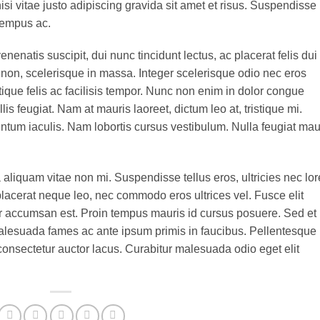
 vitae justo adipiscing gravida sit amet et risus. Suspendisse
tempus ac.
enenatis suscipit, dui nunc tincidunt lectus, ac placerat felis dui 
isis non, scelerisque in massa. Integer scelerisque odio nec eros
stique felis ac facilisis tempor. Nunc non enim in dolor congue
lis feugiat. Nam at mauris laoreet, dictum leo at, tristique mi.
tum iaculis. Nam lobortis cursus vestibulum. Nulla feugiat mau
aliquam vitae non mi. Suspendisse tellus eros, ultricies nec lo
placerat neque leo, nec commodo eros ultrices vel. Fusce elit
ur accumsan est. Proin tempus mauris id cursus posuere. Sed et
t malesuada fames ac ante ipsum primis in faucibus. Pellentesque
onsectetur auctor lacus. Curabitur malesuada odio eget elit