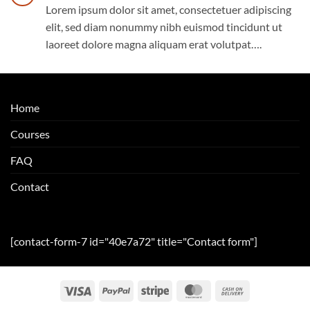
Lorem ipsum dolor sit amet, consectetuer adipiscing
elit, sed diam nonummy nibh euismod tincidunt ut
laoreet dolore magna aliquam erat volutpat….
Home
Courses
FAQ
Contact
[contact-form-7 id="40e7a72" title="Contact form"]
Visa
PayPal
Stripe
MasterCard
Cash
On